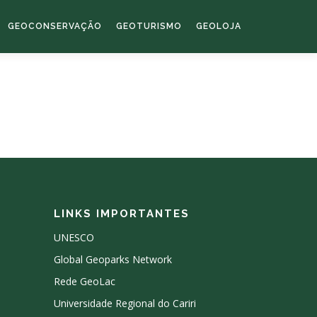
GEOCONSERVAÇÃO
GEOTURISMO
GEOLOJA
LINKS IMPORTANTES
UNESCO
Global Geoparks Network
Rede GeoLac
Universidade Regional do Cariri