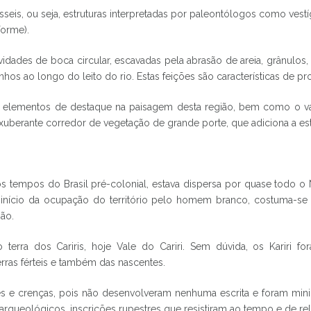
is, ou seja, estruturas interpretadas por paleontólogos como vestíg
forme).
dades de boca circular, escavadas pela abrasão de areia, grânulos,
s ao longo do leito do rio. Estas feições são características de pr
s elementos de destaque na paisagem desta região, bem como o va
exuberante corredor de vegetação de grande porte, que adiciona a est
os tempos do Brasil pré-colonial, estava dispersa por quase todo 
o início da ocupação do território pelo homem branco, costuma-se
ão.
erra dos Cariris, hoje Vale do Cariri. Sem dúvida, os Kariri fo
rras férteis e também das nascentes.
 e crenças, pois não desenvolveram nenhuma escrita e foram minim
rqueológicos, inscrições rupestres que resistiram ao tempo e de re