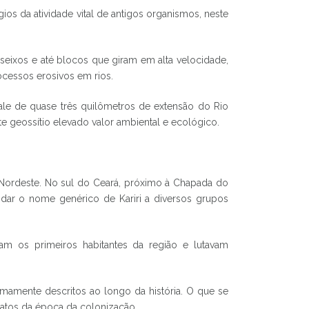
ios da atividade vital de antigos organismos, neste
 seixos e até blocos que giram em alta velocidade,
ocessos erosivos em rios.
le de quase três quilômetros de extensão do Rio
e geossítio elevado valor ambiental e ecológico.
o Nordeste. No sul do Ceará, próximo à Chapada do
 dar o nome genérico de Kariri a diversos grupos
ram os primeiros habitantes da região e lutavam
amente descritos ao longo da história. O que se
latos da época da colonização.