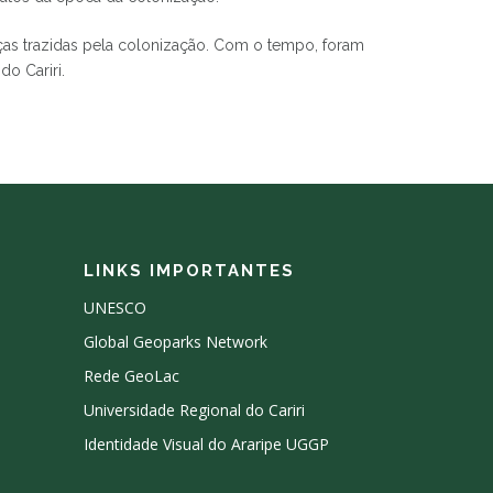
ças trazidas pela colonização. Com o tempo, foram
o Cariri.
LINKS IMPORTANTES
UNESCO
Global Geoparks Network
Rede GeoLac
Universidade Regional do Cariri
Identidade Visual do Araripe UGGP