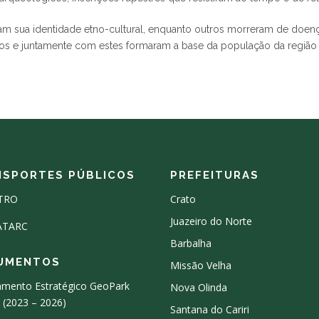
am sua identidade etno-cultural, enquanto outros morreram de doen
 e juntamente com estes formaram a base da população da região d
NSPORTES PÚBLICOS
PREFEITURAS
TRO
Crato
Juazeiro do Norte
ATARC
Barbalha
UMENTOS
Missão Velha
amento Estratégico GeoPark
Nova Olinda
e (2023 – 2026)
Santana do Cariri