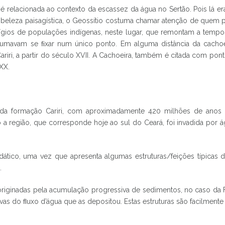
a é relacionada ao contexto da escassez da água no Sertão. Pois lá 
leza paisagística, o Geossítio costuma chamar atenção de quem pa
ígios de populações indígenas, neste lugar, que remontam a tempos
mavam se ﬁxar num único ponto. Em alguma distância da cachoe
riri, a partir do século XVII. A Cachoeira, também é citada com pon
XX.
o da formação Cariri, com aproximadamente 420 milhões de anos (
 a região, que corresponde hoje ao sul do Ceará, foi invadida po
idático, uma vez que apresenta algumas estruturas/feições típicas 
.
originadas pela acumulação progressiva de sedimentos, no caso da F
ativas do ﬂuxo d’água que as depositou. Estas estruturas são facilme