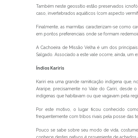
Também neste geossítio estão preservados icnofósse
caso, invertebrados aquáticos (com aspecto vermi
Finalmente, as marmitas caracterizam-se como cavi
em pontos preferenciais onde se formam redemoinho
A Cachoeira de Missão Velha é um dos principai
Salgado. Associado a este vale ocorre, ainda, um 
Índios Kariris
Kariri era uma grande ramiﬁcação indígena que, n
Araripe, precisamente no Vale do Cariri, desde 
indígenas que habitavam ou que vagavam pela regi
Por este motivo, o lugar ﬁcou conhecido como t
frequentemente com tribos rivais pela posse das te
Pouco se sabe sobre seu modo de vida, costumes
conhece destes nativos é proveniente de achados a