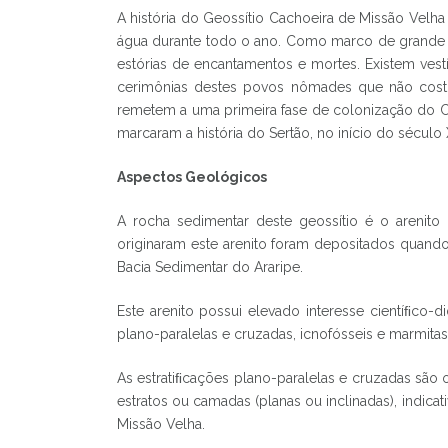
A história do Geossítio Cachoeira de Missão Velh
água durante todo o ano. Como marco de grande be
estórias de encantamentos e mortes. Existem vest
cerimônias destes povos nômades que não costu
remetem a uma primeira fase de colonização do Ca
marcaram a história do Sertão, no início do século 
Aspectos Geológicos
A rocha sedimentar deste geossítio é o arenit
originaram este arenito foram depositados quando
Bacia Sedimentar do Araripe.
Este arenito possui elevado interesse cientíﬁco-d
plano-paralelas e cruzadas, icnofósseis e marmitas
As estratiﬁcações plano-paralelas e cruzadas são 
estratos ou camadas (planas ou inclinadas), indic
Missão Velha.