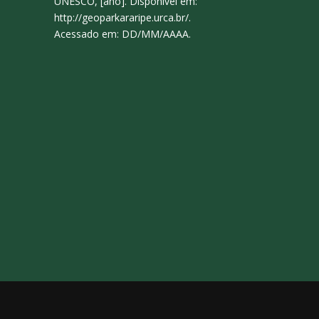
UNESCO, [ano]. Disponível em:
http://geoparkararipe.urca.br/.
Acessado em: DD/MM/AAAA.