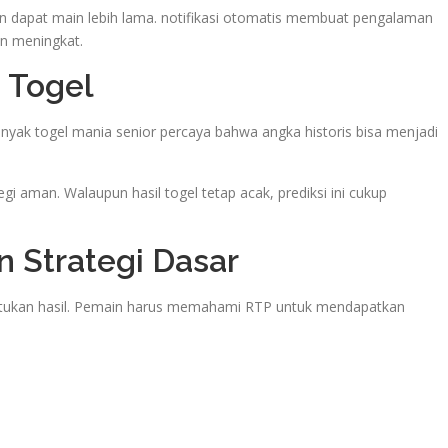
 dapat main lebih lama. notifikasi otomatis membuat pengalaman
n meningkat.
 Togel
anyak togel mania senior percaya bahwa angka historis bisa menjadi
egi aman. Walaupun hasil togel tetap acak, prediksi ini cukup
n Strategi Dasar
tukan hasil. Pemain harus memahami RTP untuk mendapatkan