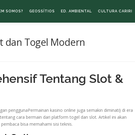
EM SOMOS?
GEOSSÍTIOS
ED. AMBIENTAL
CULTURA CARIRI
ot dan Togel Modern
hensif Tentang Slot &
ngan penggunaPermainan kasino online juga semakin diminati} di era
ntang cara bermain dari platform togel dan slot. Artikel ini akan
 pembaca bisa memahami sisi teknis.