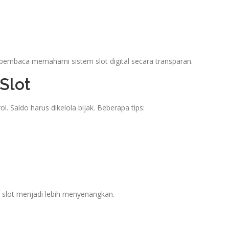
pembaca memahami sistem slot digital secara transparan.
Slot
. Saldo harus dikelola bijak. Beberapa tips:
slot menjadi lebih menyenangkan.