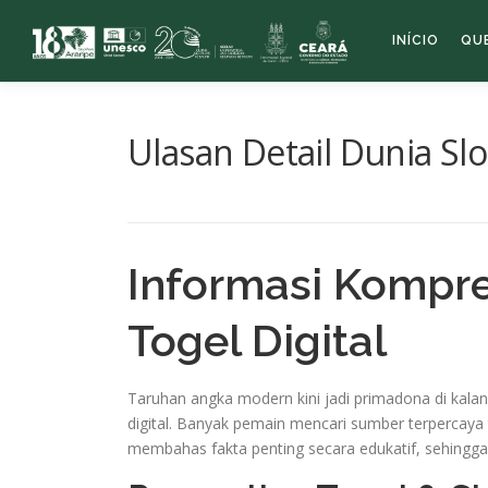
Pular
para
INÍCIO
QU
o
conteúdo
Ulasan Detail Dunia Sl
Informasi Kompre
Togel Digital
Taruhan angka modern kini jadi primadona di kala
digital. Banyak pemain mencari sumber terpercaya te
membahas fakta penting secara edukatif, sehingga