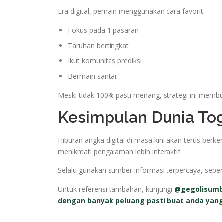
Era digital, pemain menggunakan cara favorit:
Fokus pada 1 pasaran
Taruhan bertingkat
Ikut komunitas prediksi
Bermain santai
Meski tidak 100% pasti menang, strategi ini memb
Kesimpulan Dunia Toge
Hiburan angka digital di masa kini akan terus ber
menikmati pengalaman lebih interaktif.
Selalu gunakan sumber informasi terpercaya, sepert
Untuk referensi tambahan, kunjungi
@gegolisumbe
dengan banyak peluang pasti buat anda yan